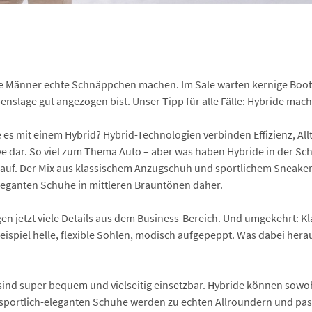
re Männer echte Schnäppchen machen. Im Sale warten kernige Boots
benslage gut angezogen bist. Unser Tipp für alle Fälle: Hybride mac
es mit einem Hybrid? Hybrid-Technologien verbinden Effizienz, Al
tive dar. So viel zum Thema Auto – aber was haben Hybride in der 
 auf. Der Mix aus klassischem Anzugschuh und sportlichem Sneaker
leganten Schuhe in mittleren Brauntönen daher.
gen jetzt viele Details aus dem Business-Bereich. Und umgekehrt:
ispiel helle, flexible Sohlen, modisch aufgepeppt. Was dabei hera
 sind super bequem und vielseitig einsetzbar. Hybride können sow
 sportlich-eleganten Schuhe werden zu echten Allroundern und pass