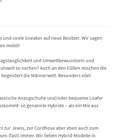
 und coole Sneaker auf neue Besitzer. Wir sagen
hen mobil!
ltagstauglichkeit und Umwelt­bewusstsein und
Schuhwelt zu suchen? Auch an den Füßen mischen die
 begeistert die Männerwelt. Besonders edel
 Klassische Anzugschuhe und/oder bequeme Loafer
uskommt: so genannte Hybride – als ein Mix aus
ohl zur Jeans, zur Cordhose aber eben auch zum
en (fast) immer. Wir lieben Hybrid-Modelle in