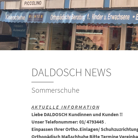
DALDOSCH NEWS
Sommerschuhe
A K T U E L L E I N F O R M A T I O N
Liebe DALDOSCH Kundinnen und Kunden !!
Unser Telefonummer: 01/ 4793445
.
Einpassen Ihrer Ortho.Einlagen/ Schuhzuzrichtung
Orthopädisch Maßschhuhe Bitte Termine Vereinba