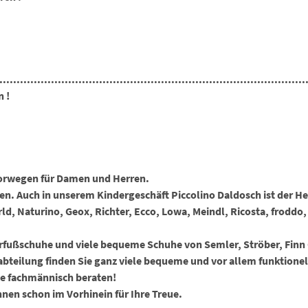
.........................................................................................
 !
orwegen für Damen und Herren.
. Auch in unserem Kindergeschäft Piccolino Daldosch ist der Herb
d, Naturino, Geox, Richter, Ecco, Lowa, Meindl, Ricosta, froddo, 
rfußschuhe und viele bequeme Schuhe von Semler, Ströber, Finn C
bteilung finden Sie ganz viele bequeme und vor allem funktionel
ne fachmännisch beraten!
nen schon im Vorhinein für Ihre Treue.