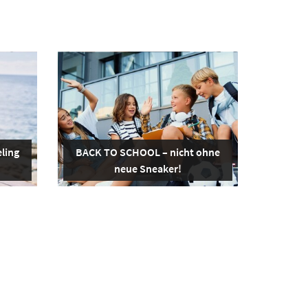
ling
BACK TO SCHOOL – nicht ohne
neue Sneaker!