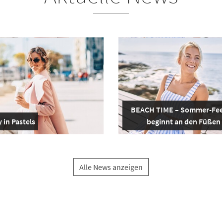
BEACH TIME – Sommer-Fee
 in Pastels
beginnt an den Füßen
Alle News anzeigen