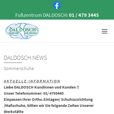
Fußzentrum DALDOSCH:
01 / 479 3445
DALDOSCH NEWS
Sommerschuhe
A K T U E L L E I N F O R M A T I O N
Liebe DALDOSCH Kundinnen und Kunden !!
Unser Telefonummer: 01/ 4793445
.
Einpassen Ihrer Ortho.Einlagen/ Schuhzuzrichtung
/Maßschuhe, bitten wir Sie folgende Zeiten Unserer
Werkstätte